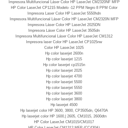
Impresora Multifuncional Láser Color HP LaserJet CM2320NF MFP
HP Color LaserJet CP1215 Modelo -12 PPM Negro 8 PPM Color
Impresora Laser Color HP LaserJet 5550hdn
Impresora Multifuncional Láser Color HP LaserJet CM2320N MFP
Impresora Láser Color HP LaserJet 2025DN
Impresora Láser Color HP LaserJet 3505dn
Impresora Multifuncional Láser Color HP LaserJet CM1312
Impresora laser Color HP LaserJet CP1025nw
Color HP LaserJet 1025
Hp color laserjet 2600n
Hp color laserjet 1215
Hp color laserjet cp1515n
Hp color laserjet 2025
Hp color laserjet 4700
Hp color laserjet 5500
Hp color laserjet 5550
Hp color laserjet 3600
Hp color laserjet 3800
Hp laserjet 4500
Hp laserjet color HP 3600, 3800, CP3505dn, Q6470A
Hp laserjet color HP 1600,| 2605, CM1015, 2600dtn
HP Color LaserJet CM1015/CM1017
HP Color LaserJet CM1312 MFP (CC430A)